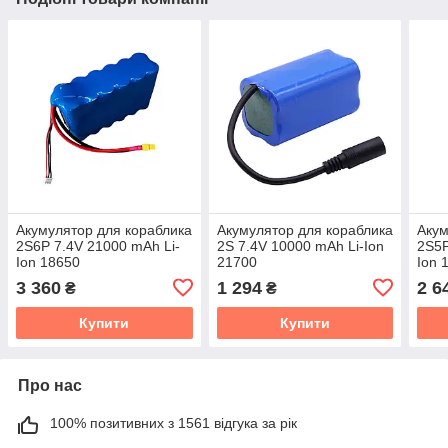
Акумулятор для кораблика
Акумулятор для кораблика
Акум
2S6P 7.4V 21000 mAh Li-
2S 7.4V 10000 mAh Li-Ion
2S5P
Ion 18650
21700
Ion 
3 360
1 294
2 6
₴
₴
Купити
Купити
Про нас
100% позитивних з 1561 відгука за рік