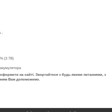
А
;
0% (3.7В)
 акумулятора
оформити на сайті. Звертайтеся з будь-якими питаннями, з
нням Вам допоможемо.