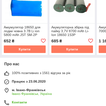
Аккумулятор 18650 для
Акумуляторна збірка під
Акку
лодки човна 3.7В Li ion
пайку 3,7V 8700 mAh Li-
7000
5800 mAh JST SM-2P
Ion 18650 1S3P
652
685
1 1
₴
₴
Купити
Купити
Про нас
100% позитивних з 1561 відгука за рік
Працює з 23.06.2020
м. Івано-Франківськ
Івано-Франківськ, Україна
Контакти