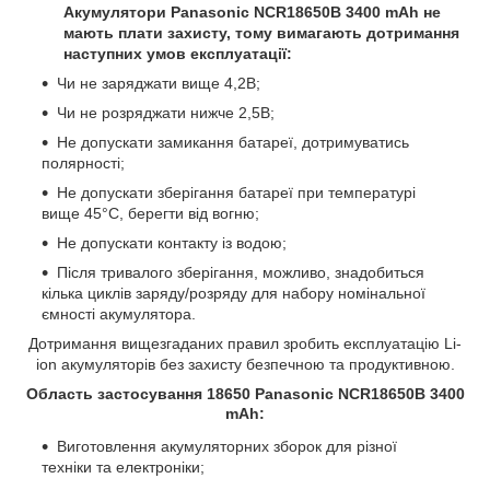
Акумулятори Panasonic NCR18650B 3400 mAh не
мають плати захисту, тому вимагають дотримання
наступних умов експлуатації:
Чи не заряджати вище 4,2В;
Чи не розряджати нижче 2,5В;
Не допускати замикання батареї, дотримуватись
полярності;
Не допускати зберігання батареї при температурі
вище 45°С, берегти від вогню;
Не допускати контакту із водою;
Після тривалого зберігання, можливо, знадобиться
кілька циклів заряду/розряду для набору номінальної
ємності акумулятора.
Дотримання вищезгаданих правил зробить експлуатацію Li-
ion акумуляторів без захисту безпечною та продуктивною.
Область застосування 18650 Panasonic NCR18650B 3400
mAh:
Виготовлення акумуляторних зборок для різної
техніки та електроніки;