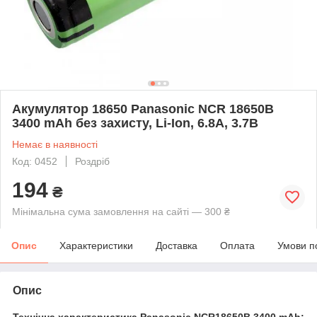
Акумулятор 18650 Panasonic NCR 18650B
3400 mAh без захисту, Li-Ion, 6.8А, 3.7В
Немає в наявності
Код: 0452
Роздріб
194
₴
Мінімальна сума замовлення на сайті — 300 ₴
Опис
Характеристики
Доставка
Оплата
Умови п
Опис
Технічна характеристика Panasonic NCR18650B 3400 mAh: