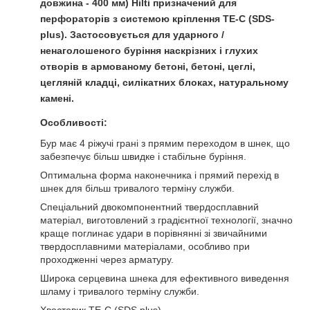
довжина -
400 мм
)
Hilti
призначений для
перфораторів з системою кріплення TE-C (SDS-
plus). Застосовується для ударного /
ненаголошеного буріння наскрізних і глухих
отворів в армованому бетоні, бетоні, цеглі,
цегляній кладці, силікатних блоках, натуральному
камені.
Особливості:
Бур має 4 ріжучі грані з прямим переходом в шнек, що
забезпечує більш швидке і стабільне буріння.
Оптимальна форма наконечника і прямий перехід в
шнек для більш тривалого терміну служби.
Спеціальний двокомпонентний твердосплавний
матеріал, виготовлений з градієнтної технології, значно
краще поглинає удари в порівнянні зі звичайними
твердосплавними матеріалами, особливо при
проходженні через арматуру.
Широка серцевина шнека для ефективного виведення
шламу і тривалого терміну служби.