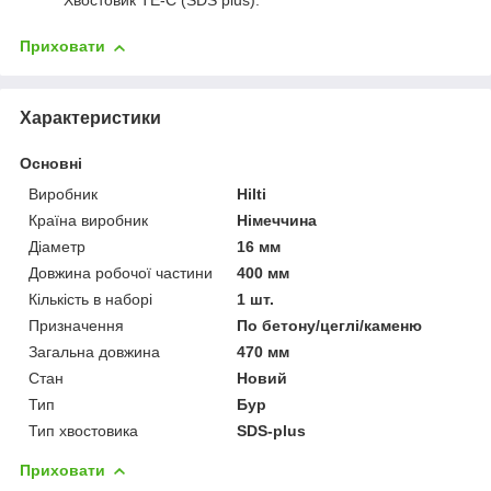
Хвостовик TE-C (SDS plus).
Приховати
Характеристики
Основні
Виробник
Hilti
Країна виробник
Німеччина
Діаметр
16 мм
Довжина робочої частини
400 мм
Кількість в наборі
1 шт.
Призначення
По бетону/цеглі/каменю
Загальна довжина
470 мм
Стан
Новий
Тип
Бур
Тип хвостовика
SDS-plus
Приховати