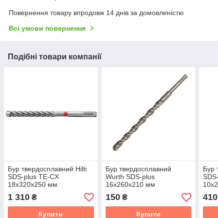
Повернення товару впродовж 14 днів за домовленістю
Всі умови повернення
Подібні товари компанії
Бур твердосплавний Hilti
Бур твердосплавний
Бур 
SDS-plus TE-CX
Wurth SDS-plus
SDS-
18х320х250 мм
16х260х210 мм
10х
1 310
150
410
₴
₴
Купити
Купити