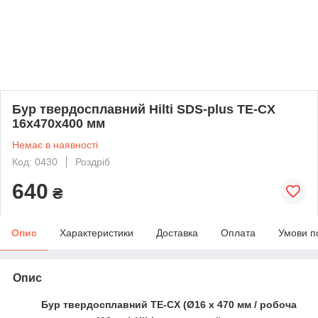
Бур твердосплавний Hilti SDS-plus TE-CX
16х470х400 мм
Немає в наявності
Код: 0430
Роздріб
640
₴
Опис
Характеристики
Доставка
Оплата
Умови п
Опис
Бур твердосплавний TE-CX
(Ø16 х 470 мм /
робоча