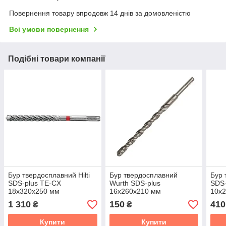
Повернення товару впродовж 14 днів за домовленістю
Всі умови повернення
Подібні товари компанії
Бур твердосплавний Hilti
Бур твердосплавний
Бур 
SDS-plus TE-CX
Wurth SDS-plus
SDS-
18х320х250 мм
16х260х210 мм
10х
1 310
150
410
₴
₴
Купити
Купити