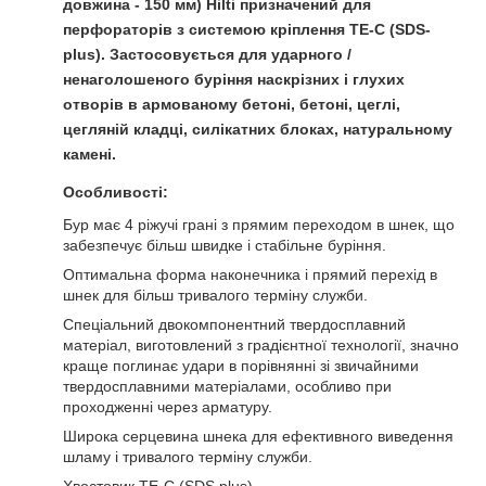
довжина -
150 мм
)
Hilti
призначений для
перфораторів з системою кріплення TE-C (SDS-
plus). Застосовується для ударного /
ненаголошеного буріння наскрізних і глухих
отворів в армованому бетоні, бетоні, цеглі,
цегляній кладці, силікатних блоках, натуральному
камені.
Особливості:
Бур має 4 ріжучі грані з прямим переходом в шнек, що
забезпечує більш швидке і стабільне буріння.
Оптимальна форма наконечника і прямий перехід в
шнек для більш тривалого терміну служби.
Спеціальний двокомпонентний твердосплавний
матеріал, виготовлений з градієнтної технології, значно
краще поглинає удари в порівнянні зі звичайними
твердосплавними матеріалами, особливо при
проходженні через арматуру.
Широка серцевина шнека для ефективного виведення
шламу і тривалого терміну служби.