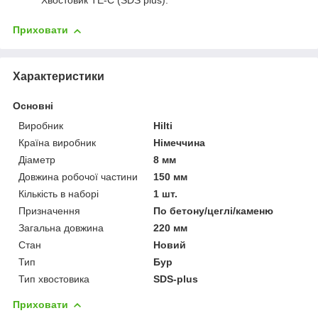
Хвостовик TE-C (SDS plus).
Приховати
Характеристики
Основні
Виробник
Hilti
Країна виробник
Німеччина
Діаметр
8 мм
Довжина робочої частини
150 мм
Кількість в наборі
1 шт.
Призначення
По бетону/цеглі/каменю
Загальна довжина
220 мм
Стан
Новий
Тип
Бур
Тип хвостовика
SDS-plus
Приховати