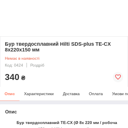
Бур твердосплавний Hilti SDS-plus TE-CX
8х220х150 мм
Немає в наявності
Код: 0424
Роздріб
340
₴
Опис
Характеристики
Доставка
Оплата
Умови п
Опис
Бур твердосплавний TE-CX
(Ø 8х 220 мм /
робоча