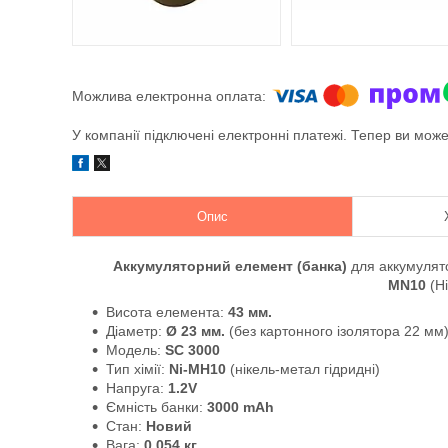
У компанії підключені електронні платежі. Тепер ви мож
Опис
Аккумуляторний елемент (банка)
для аккумулят
MN10
(Н
Висота елемента:
43 мм.
Діаметр:
Ø
23 мм.
(без картонного ізолятора 22 мм
Модель:
SC 3000
Тип хімії:
Ni-MH10
(нікель-метал гідридні)
Напруга:
1.2V
Ємність банки:
3000 mAh
Стан:
Новий
Вага:
0.054 кг.