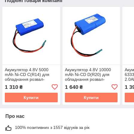
Подібні товари компанії
Акумулятор 4.8V 5000
Акумулятор 4.8V 10000
Акум
mAh Ni-CD C(R14) для
mAh Ni-CD D(R20) для
6333
обладнання розвал-
обладнання розвал-
2.0A
сходження коліс
сходження коліс
1 310
1 640
1 3
₴
₴
Купити
Купити
Про нас
100% позитивних з 1557 відгуків за рік