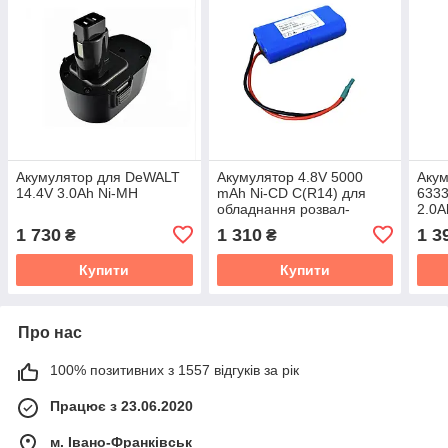
Акумулятор для DeWALT
Акумулятор 4.8V 5000
Акум
14.4V 3.0Ah Ni-MH
mAh Ni-CD C(R14) для
6333
обладнання розвал-
2.0A
сходження коліс
1 730
1 310
1 3
₴
₴
Купити
Купити
Про нас
100% позитивних з 1557 відгуків за рік
Працює з 23.06.2020
м. Івано-Франківськ