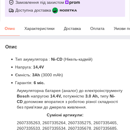
Замовлення під захистом
Доступна доставка
Опис
Характеристики
Доставка
Оплата
Умови п
Опис
Тип акумулятора :
Ni-CD
(Нікель-кадмій)
Напруга:
14,4V
Ємність:
3Ah
(3000 mAh)
Гарантія:
6 міс.
Акумуляторна батарея (аналог) до електроінструменту
Bosch
напругою
14.4V,
потужністю
3.0 Ah,
типу
Ni-
CD
допоможе впоратися з роботою різної складності
без прив'язки до джерела живлення.
Сумісні артикули:
2607335263, 2607335264, 2607335275, 2607335465,
2607335533, 2607335534, 2607335678, 2607335685,