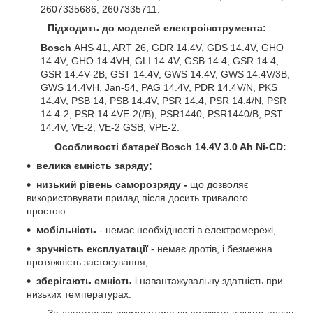
2607335686, 2607335711.
Підходить до моделей електроінструмента:
Bosch
AHS 41, ART 26, GDR 14.4V, GDS 14.4V, GHO
14.4V, GHO 14.4VH, GLI 14.4V, GSB 14.4, GSR 14.4,
GSR 14.4V-2B, GST 14.4V, GWS 14.4V, GWS 14.4V/3B,
GWS 14.4VH, Jan-54, PAG 14.4V, PDR 14.4V/N, PKS
14.4V, PSB 14, PSB 14.4V, PSR 14.4, PSR 14.4/N, PSR
14.4-2, PSR 14.4VE-2(/B), PSR1440, PSR1440/B, PST
14.4V, VE-2, VE-2 GSB, VPE-2.
Особливості батареї Bosch 14.4V 3.0 Ah Ni-CD:
велика ємність заряду;
низький рівень саморозряду -
що дозволяє
використовувати прилад після досить тривалого
простою.
мобільність
- немає необхідності в електромережі,
зручність експлуатації
- немає дротів, і безмежна
протяжність застосування,
зберігають ємність
і навантажувальну здатність при
низьких температурах.
За допомогою акумулятора ви зможете відчути повну