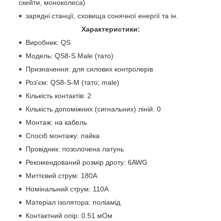
скейти, моноколеса)
зарядні станції, сховища сонячної енергії та ін.
Характеристики:
Виробник: QS
Модель: QS8-S Мale (тато)
Призначення: для силових контролерів
Роз'єм: QS8-S-M (тато; male)
Кількість контактів: 2
Кількість допоміжних (сигнальних) ліній: 0
Монтаж: на кабель
Спосіб монтажу: пайка
Провідник: позолочена латунь
Рекомендований розмір дроту: 6AWG
Миттєвий струм: 180А
Номінальний струм: 110А
Матеріал ізолятора: поліамід
Контактний опір: 0.51 мОм