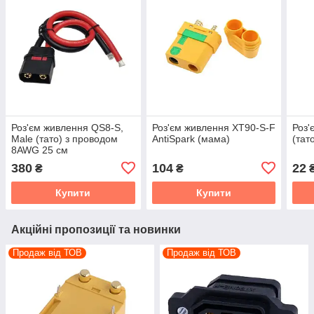
Роз'єм живлення QS8-S,
Роз'єм живлення XT90-S-F
Роз'
Male (тато) з проводом
AntiSpark (мама)
(тат
8AWG 25 см
380
104
22
₴
₴
Купити
Купити
Акційні пропозиції та новинки
Продаж від ТОВ
Продаж від ТОВ