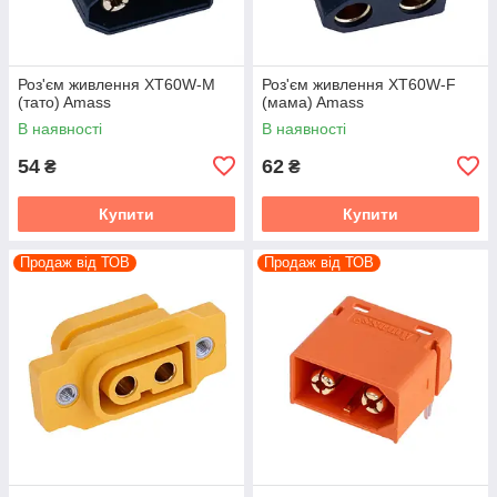
Роз'єм живлення XT60W-M
Роз'єм живлення XT60W-F
(тато) Amass
(мама) Amass
В наявності
В наявності
54
62
₴
₴
Купити
Купити
Продаж від ТОВ
Продаж від ТОВ