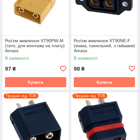
Роз'єм живлення XT90PW-M
Роз'єм живлення XT90NE-F
(тато, для монтажу на плату)
(мама, панельний, з гайками)
Amass
Amass
В наявності
В наявності
97
98
₴
₴
Купити
Купити
Продаж від ТОВ
Продаж від ТОВ