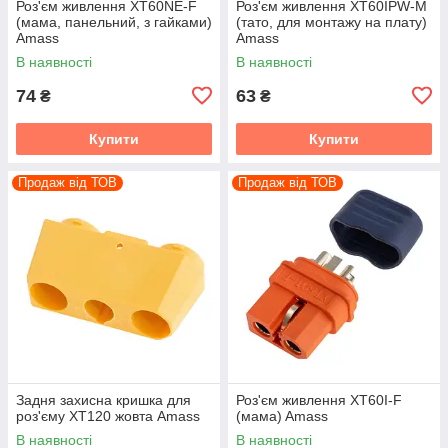
Роз'єм живлення XT60NE-F
Роз'єм живлення XT60IPW-M
(мама, панельний, з гайками)
(тато, для монтажу на плату)
Amass
Amass
В наявності
В наявності
74
63
₴
₴
Купити
Купити
Продаж від ТОВ
Продаж від ТОВ
Задня захисна кришка для
Роз'єм живлення XT60I-F
роз'єму XT120 жовта Amass
(мама) Amass
В наявності
В наявності