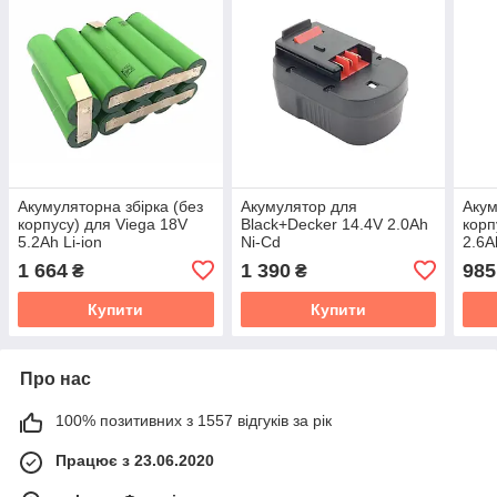
Акумуляторна збірка (без
Акумулятор для
Акум
корпусу) для Viega 18V
Black+Decker 14.4V 2.0Ah
корп
5.2Ah Li-ion
Ni-Cd
2.6A
1 664
1 390
985
₴
₴
Купити
Купити
Про нас
100% позитивних з 1557 відгуків за рік
Працює з 23.06.2020