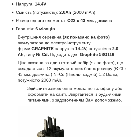
Напруга:
14.4V
Ємність (потужність):
2.0Ah
(2000 mAh)
Розмір одного елемента:
Ø23 x 43 мм.
довжина
Гарантія:
6 місяців
Внутрішння середина
(як показано на фото)
акумулятора до електроінструменту
фірми
GRAPHITE
напругою
14.4V,
потужністю
2.0
Ah,
типу
Ni-Cd.
Підходить для
Graphite 58G116
Ціна вказана за один готовий набір (як на фото), що
складається з 12 акумуляторних банок розміру (Ø23 x
43 мм. довжина ) Ni-Сd (Нікель- кадмій) 1.2 Вольт,
потужністю 2000 mAh.
Здійснити замовлення можна по телефону або
оформити на сайті. Звертайтеся із будь-якими
питаннями, з задоволенням Вам допоможемо.