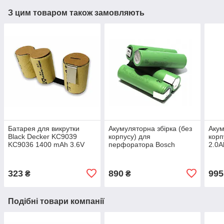
З цим товаром також замовляють
Батарея для викрутки
Акумуляторна збірка (без
Акум
Black Decker KC9039
корпусу) для
корп
KC9036 1400 mAh 3.6V
перфоратора Bosch
2.0A
UNEO 14.4V 2.6Ah Li-ion
323
890
995
₴
₴
Подібні товари компанії