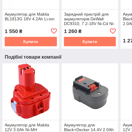
Акумулятор для Makita
Зарядний пристрій для
Акум
BL1813G 18V 4.2Ah Li-ion
акумуляторів DeWalt
Blac
DC9310, 7.2-18V Ni-Cd Ni-
2.0A
Mh
1 550
1 260
₴
₴
1 2
Купити
Купити
Подібні товари компанії
Акумулятор для Makita
Акумулятор для
Акум
12V 3.0Ah Ni-MH
Black+Decker 14.4V 2.0Ah
12V 