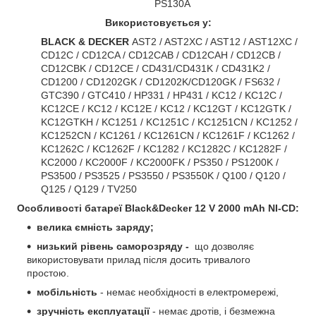
PS130A
Використовується у:
BLACK & DECKER
AST2 / AST2XC / AST12 / AST12XC /
CD12C / CD12CA / CD12CAB / CD12CAH / CD12CB /
CD12CBK / CD12CE / CD431/CD431K / CD431K2 /
CD1200 / CD1202GK / CD1202K/CD120GK / FS632 /
GTC390 / GTC410 / HP331 / HP431 / KC12 / KC12C /
KC12CE / KC12 / KC12E / KC12 / KC12GT / KC12GTK /
KC12GTKH / KC1251 / KC1251C / KC1251CN / KC1252 /
KC1252CN / KC1261 / KC1261CN / KC1261F / KC1262 /
KC1262C / KC1262F / KC1282 / KC1282C / KC1282F /
KC2000 / KC2000F / KC2000FK / PS350 / PS1200K /
PS3500 / PS3525 / PS3550 / PS3550K / Q100 / Q120 /
Q125 / Q129 / TV250
Особливості батареї
Black&Decker 12 V 2000 mAh NI-CD
:
велика ємність заряду;
низький рівень саморозряду -
що дозволяє
використовувати прилад після досить тривалого
простою.
мобільність
- немає необхідності в електромережі,
зручність експлуатації
- немає дротів, і безмежна