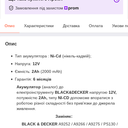
Замовлення під захистом
Опис
Характеристики
Доставка
Оплата
Умови п
Опис
Тип акумулятора :
Ni-Cd
(нікель-кадмій);
Напруга:
12V
Ємність:
2Ah
(2000 mAh)
Гарантія:
6 місяців
Акумулятор
(аналог) до
електроінструменту
BLACK&DECKER
напругою
12V,
потужністю
2Ah,
типу
NI-CD
допоможе впоратися з
роботою різної складності без прив'язки до джерела
живлення.
Заміняє:
BLACK & DECKER
A9252 / A9266 / A9275 / PS130 /