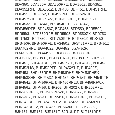
BDA350, BDA350F, BDA350RFE, BDA350Z, BDA351,
BDA351RFE, BDA351Z, BDF450, BDF451, BDF451RFE,
BDF451Z, BDF452, BDF452RFE, BDF452RHE,
BDF452SHE, BDF452Z, BDF453RHE, BDF453SHE,
BDF453Z, BDF454F, BDF454RFE, BDF454Z,
BDF456RFE, BDF456Z, BDF458, BFR550, BFR550F,
BFR550L, BFR550RFE, BFR550Z, BFR550ZX, BFR750,
BFR750F, BFR750L, BFR750RFE, BFR750Z, BFS450,
BFS450F, BFS450RFE, BFS450Z, BFS451RFE, BFS451Z,
BGA402RFE, BGA402Z, BGA452, BGA452F,
BGA452RFE, BGA452Z, BGD800, BGD800RFE,
BGD800Z, BGD801, BGD801RFE, BGD801Z, BHP450,
BHP451, BHP451RFE, BHP451SFE, BHP451Z, BHP452,
BHP452HW, BHP452RFE, BHP452SHE, BHP452Z,
BHP453, BHP453RFE, BHP453RHE, BHP453RHEX,
BHP453SHE, BHP453Z, BHP454, BHP454F, BHP454RFE,
BHP454Z, BHP456RFE, BHP456RFE3, BHP456RFWX,
BHP456Z, BHP458, BHR202, BHR202F, BHR202RFE,
BHR202RFE3, BHR202RFWX, BHR202Z, BHR240,
BHR240Z, BHR241, BHR241F, BHR241RFE, BHR241Z,
BHR242RFE, BHR242RFEV, BHR242Z, BHR243RFE,
BHR243RFEV, BHR243Z, BHS630RFE, BHS630Z,
BJN161, BJR181, BJR181F, BJR181RF, BJR181RFE,