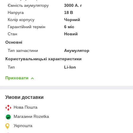
Ємність акумулятору
3000 А. г
Напруга
18 В
Колір корпусу
Чорний
Гарантійний термін
6 міс
Стан
Новий
Основні
Тип запчастини
Акумулятор
Користувальницькі характеристики
Тип
Li-Ion
Приховати
Умови доставки
Нова Пошта
Магазини Rozetka
Укрпошта