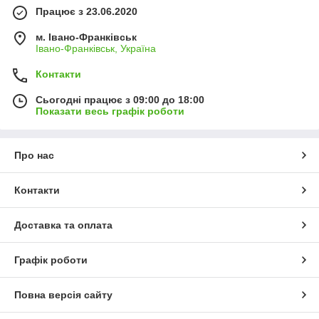
Працює з 23.06.2020
м. Івано-Франківськ
Івано-Франківськ, Україна
Контакти
Сьогодні працює з 09:00 до 18:00
Показати весь графік роботи
Про нас
Контакти
Доставка та оплата
Графік роботи
Повна версія сайту