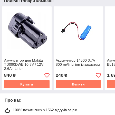
Подібні товари компанії
Акумулятор для Makita
Акумулятор 14500 3.7V
Акум
TD090DWE 10.8V / 12V
800 mAh Li ion із захистом
BL18
2.6Ah Li-ion
840
240
1 6
₴
₴
Купити
Купити
Про нас
100% позитивних з 1562 відгуків за рік