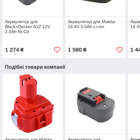
Акумулятор для
Акумулятор для Makita
Акум
Black+Decker A12 12V
14.4V 5.0Ah Li-ion
14.4
2.0Ah Ni-Cd
1 274
1 580
1 4
₴
₴
Подібні товари компанії
Акумулятор для Makita
Акумулятор для
Акум