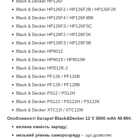
Black & Decker HP126F
Black & Decker HP126F2 / HP126F2B / HP126F2K
Black & Decker HP126F4 / HP126F4BK
Black & Decker HP126FS / HP126FSC
Black & Decker HP128F2 / HP128F2K
Black & Decker HP128F3 / HP128F3B
Black & Decker HP9012
Black & Decker HP9019 / HP9019K
Black & Decker HPD12K-2
Black & Decker PF126 / PF126B
Black & Decker PF128 / PF128B
Black & Decker PS12 / PS12H
Black & Decker PS122 / PS122H / PS122K
Black & Decker XTC12I / XTC12IK
Особливості батареї
Black&Decker 12 V 3600 mAh NI-MH
:
велика ємність заряду;
низький рівень саморозряду -
що дозволяє