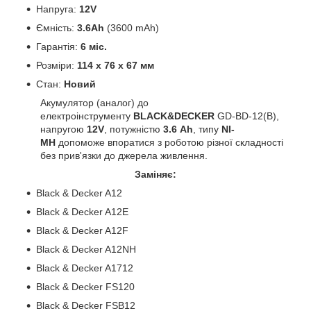
Напруга:
12V
Ємність:
3.6Ah
(3600 mAh)
Гарантія:
6 міс.
Розміри:
114 х 76 х 67 мм
Стан:
Новий
Акумулятор (аналог) до
електроінструменту
BLACK&DECKER
GD-BD-12(B),
напругою
12V
, потужністю
3.6 Ah
, типу
NI-
MH
допоможе впоратися з роботою різної складності
без прив'язки до джерела живлення.
Заміняє:
Black & Decker A12
Black & Decker A12E
Black & Decker A12F
Black & Decker A12NH
Black & Decker A1712
Black & Decker FS120
Black & Decker FSB12