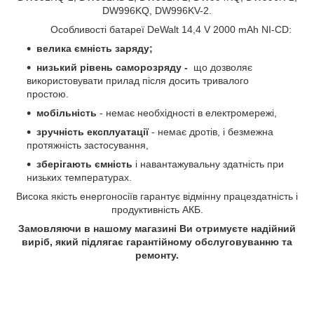
DW996KQ, DW996KV-2.
Особливості батареї
DeWalt 14,4 V 2000 mAh NI-CD
:
велика ємність заряду;
низький рівень саморозряду -
що дозволяє
використовувати прилад після досить тривалого
простою.
мобільність
- немає необхідності в електромережі,
зручність експлуатації
- немає дротів, і безмежна
протяжність застосування,
зберігають ємність
і навантажувальну здатність при
низьких температурах.
Висока якість енергоносіїв гарантує відмінну працездатність і
продуктивність АКБ.
Замовляючи в нашому магазині Ви отримуєте надійний
виріб, який підлягає гарантійному обслуговуванню та
ремонту.