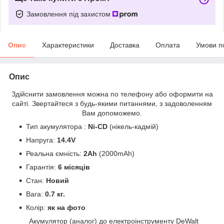
Замовлення під захистом
Опис
Характеристики
Доставка
Оплата
Умови п
Опис
Здійснити замовлення можна по телефону або оформити на
сайті. Звертайтеся з будь-якими питаннями, з задоволенням
Вам допоможемо.
Тип акумулятора :
Ni-CD
(нікель-кадмій)
Напруга:
14.4V
Реальна ємність:
2Ah
(2000mAh)
Гарантія:
6 місяців
Стан:
Новий
Вага:
0.7 кг.
Колір:
як на фото
Акумулятор (аналог) до електроінструменту DeWalt