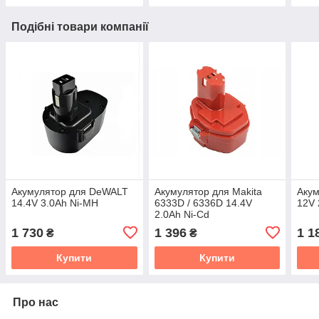
Подібні товари компанії
Акумулятор для DeWALT
Акумулятор для Makita
Акум
14.4V 3.0Ah Ni-MH
6333D / 6336D 14.4V
12V 
2.0Ah Ni-Cd
1 730
1 396
1 1
₴
₴
Купити
Купити
Про нас