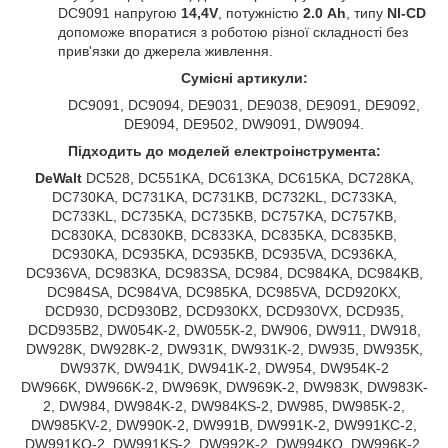
DC9091 напругою
14,4V
, потужністю
2.0 Ah
, типу
NI-CD
допоможе впоратися з роботою різної складності без
прив'язки до джерела живлення.
Сумісні артикули:
DC9091, DC9094, DE9031, DE9038, DE9091, DE9092,
DE9094, DE9502, DW9091, DW9094.
Підходить до моделей електроінструмента:
DeWalt
DC528, DC551KA, DC613KA, DC615KA, DC728KA,
DC730KA, DC731KA, DC731KB, DC732KL, DC733KA,
DC733KL, DC735KA, DC735KB, DC757KA, DC757KB,
DC830KA, DC830KB, DC833KA, DC835KA, DC835KB,
DC930KA, DC935KA, DC935KB, DC935VA, DC936KA,
DC936VA, DC983KA, DC983SA, DC984, DC984KA, DC984KB,
DC984SA, DC984VA, DC985KA, DC985VA, DCD920KX,
DCD930, DCD930B2, DCD930KX, DCD930VX, DCD935,
DCD935B2, DW054K-2, DW055K-2, DW906, DW911, DW918,
DW928K, DW928K-2, DW931K, DW931K-2, DW935, DW935K,
DW937K, DW941K, DW941K-2, DW954, DW954K-2
DW966K, DW966K-2, DW969K, DW969K-2, DW983K, DW983K-
2, DW984, DW984K-2, DW984KS-2, DW985, DW985K-2,
DW985KV-2, DW990K-2, DW991B, DW991K-2, DW991KC-2,
DW991KQ-2, DW991KS-2, DW992K-2, DW994KQ, DW996K-2,