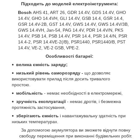
Підходить до моделей електроінструмента:
Bosch
AHS 41, ART 26, GDR 14.4V, GDS 14.4V, GHO
14.4V, GHO 14.4VH, GLI 14.4V, GSB 14.4, GSR 14.4,
GSR 14.4V-2B, GST 14.4V, GWS 14.4V, GWS 14.4V/3B,
GWS 14.4VH, Jan-54, PAG 14.4V, PDR 14.4V/N, PKS
14.4V, PSB 14, PSB 14.4V, PSR 14.4, PSR 14.4/N, PSR
14.4-2, PSR 14.4VE-2(/B), PSR1440, PSR1440/B, PST
14.4V, VE-2, VE-2 GSB, VPE-2.
Особливості батареї:
велика ємність заряду;
низький рівень саморозряду -
що дозволяє
використовувати прилад після досить тривалого
простою.
мобільність
- немає необхідності в електромережі,
зручність експлуатації
- немає дротів, і безмежна
протяжність застосування,
зберігають ємність
і навантажувальну здатність при
низьких температурах.
За допомогою акумулятора ви зможете відчути повну
свободу переміщення при виконанні будівельних робіт.