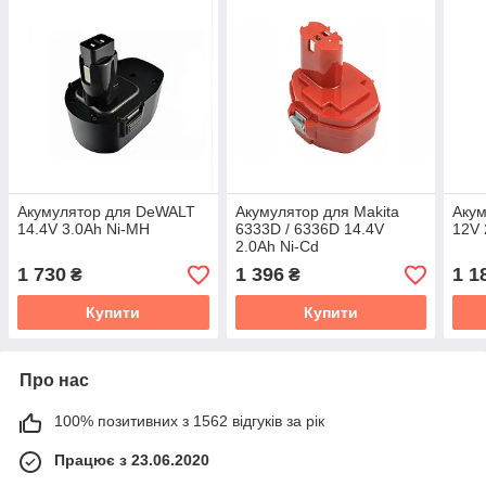
Акумулятор для DeWALT
Акумулятор для Makita
Акум
14.4V 3.0Ah Ni-MH
6333D / 6336D 14.4V
12V 
2.0Ah Ni-Cd
1 730
1 396
1 1
₴
₴
Купити
Купити
Про нас
100% позитивних з 1562 відгуків за рік
Працює з 23.06.2020