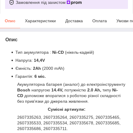
Замовлення під захистом
Опис
Характеристики
Доставка
Оплата
Умови п
Опис
Тип акумулятора :
Ni-CD
(нікель-кадмій)
Напруга:
14,4V
Ємність:
2Ah
(2000 mAh)
Гарантія:
6 міс.
Акумуляторна батарея (аналог) до електроінструменту
Bosch
напругою
14.4V,
потужністю
2.0 Ah,
типу
Ni-
CD
допоможе впоратися з роботою різної складності
без прив'язки до джерела живлення.
Сумісні артикули:
2607335263, 2607335264, 2607335275, 2607335465,
2607335533, 2607335534, 2607335678, 2607335685,
2607335686, 2607335711.