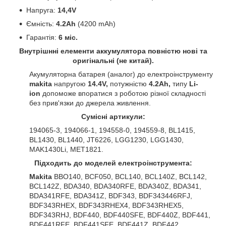
Напруга:
14,4V
Ємність:
4.2Ah
(4200 mAh)
Гарантія:
6 міс.
Внутрішнні елементи аккумулятора повністю нові та
оригінальні (не китай).
Акумуляторна батарея (аналог) до електроінструменту
makita
напругою
14.4V,
потужністю
4.2Ah,
типу
Li-
ion
допоможе впоратися з роботою різної складності
без прив'язки до джерела живлення.
Сумісні артикули:
194065-3, 194066-1, 194558-0, 194559-8, BL1415,
BL1430, BL1440, JT6226, LGG1230, LGG1430,
MAK1430Li, MET1821.
Підходить до моделей електроінструмента:
Makita
BBO140, BCF050, BCL140, BCL140Z, BCL142,
BCL142Z, BDA340, BDA340RFE, BDA340Z, BDA341,
BDA341RFE, BDA341Z, BDF343, BDF343446RFJ,
BDF343RHEX, BDF343RHEX4, BDF343RHEX5,
BDF343RHJ, BDF440, BDF440SFE, BDF440Z, BDF441,
BDF441RFE, BDF441SFE, BDF441Z, BDF442,