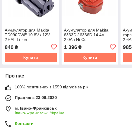
Акумулятор для Makita
Акумулятор для Makita
Акум
TD090DWE 10.8V / 12V
6333D / 6336D 14.4V
корп
2.6Ah Li-ion
2.0Ah Ni-Cd
2.6A
840
1 396
985
₴
₴
Купити
Купити
Про нас
100% позитивних з 1559 відгуків за рік
Працює з 23.06.2020
м. Івано-Франківськ
Івано-Франківськ, Україна
Контакти