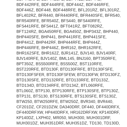
BDF442RFE, BDF444RFE, BDF444Z, BDF446RFE,
BDF446Z, BDF448, BDF448RFE, BFL201RZ, BFL301RZ,
BFL402RZ, BFR440, BFR440RFE, BFR440SFE, BFR540,
BFR540RFE, BFR540Z, BFS440, BFS440RFE,
BFS441RFE, BFS441Z, BFT041RZ, BFT082RZ,
BFT124RZ, BGA450RFE, BGA450Z, BHP343Z, BHP440,
BHP440SFE, BHP441, BHP441RFE, BHP441SFE,
BHP441Z, BHP442RF, BHP444RFE, BHP444Z,
BHP446RFE, BHP446Z, BHR162, BHR162RFE,
BHR162SFE, BHR162Z, BJR141Z, BJV140, BJV140RF,
BJV140RFE, BJV140Z, BML145, BNJ160, BPT350RFE,
BPT350Z, BSS500RFE, BSS500Z, BST110RFE,
BST220RFE, BTD130F, BTD130FRFE, BTD130FSFE,
BTD130FSFER, BTD130FSFEW, BTD130FW, BTD130FZ,
BTD130SFE, BTD132RFE, BTD133RFE, BTD133Z,
BTD134D, BTD134RFE, BTD134Z, BTL060RFE,
BTL060Z, BTP130, BTP130RFE, BTP130SFE, BTP130Z,
BTP131, BTS130, BTS130RFE, BTS130SFE, BTS130Z,
BTW250, BTW250RFE, BTW250Z, BVR340, BVR440,
CF201DZ, CF201DZW, DA340DRF, DF440, DF440DRFX,
DF440DRFXW, HP440DRFX, HR162DRFXW, KP140DRF,
KP140DZ, LXPH02, MR050, MUH300, MUH301DRF,
MUH301DZ, MUH351DRF, MUH351DZ, TD130, TD130D,