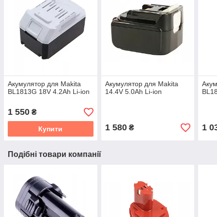
Акумулятор для Makita
Акумулятор для Makita
Акум
BL1813G 18V 4.2Ah Li-ion
14.4V 5.0Ah Li-ion
BL18
1 550
₴
1 580
1 0
₴
Купити
Подібні товари компанії