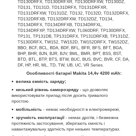
TD130DRFX, TD130DRFXR, TD130DRFXW, TD130DZ,
TD131, TD131D, TD131DRFX, TD131DRFXR,
TD131DRFXW, TD131DZ, TD132, TD132D, TD132DRFX,
TD132DRFXB, TD132DRFXW, TD132DZ, TD134,
TD134DRFX, TD134DRFXB, TD134DRFXL,
TD134DRFXP, TD134DRFXW, TL060DRF, TP130DRFX,
TP131, TP131DB, TP131DRFX, TP131DRFXB, TP131DZ,
TS130DRFX, TW152, TW152D, TW152DRFX, TW152DZ,
BBO, BCF, BCL, BDA, BDF, BFL, BFR, BFS, BFT, BGA,
BHP, BHR, BJN, BJR, BJV, BML, BMR, BPT, BSS, BST,
BTD, BTL, BTP, BTS, BTW, BUC, BUS, BVC, BVR, CF, DA,
DF, HP, HR, ML, TD, TW, UB, UC, VR Series.
Особливості батареї Makita 14,4v 4200 mAh:
велика ємність заряду;
низький рівень саморозряду
- що дозволяє
використовувати прилад після досить тривалого
простою.
мобільність
- немає необхідності в електромережі,
зручність експлуатації
- немає дротів, і безмежна
протяжність застосування, зберігають ємність і
навантажувальну здатність при низьких температурах.